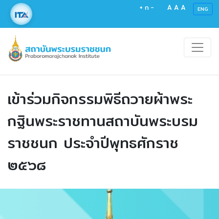
+
ก
-
A
A
A
ENG
เข้าร่วมกิจกรรมพิธีถวายผ้าพระ
กฐินพระราชทานสถาบันพระบรม
ราชชนก ประจำปีพุทธศักราช
๒๕๖๘