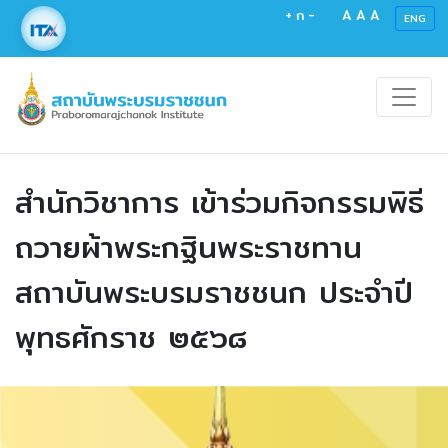
+
ก
-
A
A
A
ENG
สำนักวิชาการ เข้าร่วมกิจกรรมพิธี
ถวายผ้าพระกฐินพระราชทาน
สถาบันพระบรมราชชนก ประจำปี
พุทธศักราช ๒๕๖๘