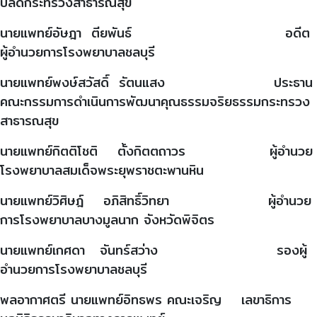
ปลัดกระทรวงสาธารณสุข
นายแพทย์อัษฎา ตียพันธ์ อดีต
ผู้อำนวยการโรงพยาบาลชลบุรี
นายแพทย์พงษ์สวัสดิ์ รัตนแสง ประธาน
คณะกรรมการดำเนินการพัฒนาคุณธรรมจริยธรรมกระทรวง
สาธารณสุข
นายแพทย์กิตติโชติ ตั้งกิตตถาวร ผู้อำนวย
โรงพยาบาลสมเด็จพระยุพราชตะพานหิน
นายแพทย์วิศิษฎ์ อภิสิทธิ์วิทยา ผู้อำนวย
การโรงพยาบาลบางมูลนาก จังหวัดพิจิตร
นายแพทย์เกศดา จันทร์สว่าง รองผู้
อำนวยการโรงพยาบาลชลบุรี
พลอากาศตรี นายแพทย์อิทธพร คณะเจริญ เลขาธิการ