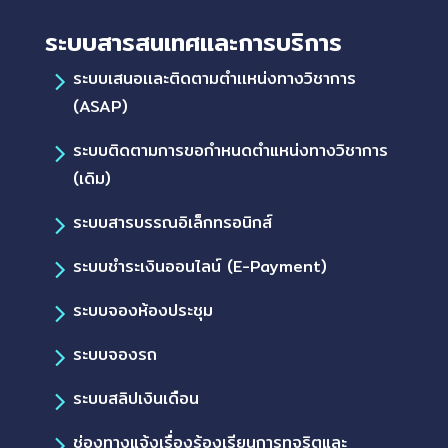
ระบบสารสนเทศและการบริการ
ระบบเสนอเเละติดตามตำเเหน่งทางวิชาการ
(ASAP)
ระบบติดตามการขอกำหนดตำแหน่งทางวิชาการ
(เดิม)
ระบบสารบรรณอิเล็กทรอนิกส์
ระบบชำระเงินออนไลน์ (E-Payment)
ระบบจองห้องประชุม
ระบบจองรถ
ระบบสลิปเงินเดือน
ช่องทางแจ้งเรื่องร้องเรียนการทุจริตและ