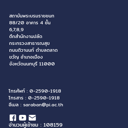
สถาบันพระบรมราชชนก
88/20 อาคาร 4 ชั้น
6,7,8,9
ตึกสำนักงานปลัด
กระทรวงสาธารณสุข
ถนนติวานนท์ ตำบลตลาด
ขวัญ อำเภอเมือง
จังหวัดนนทบุรี 11000
โทรศัพท์ : 0-2590-1918
โทรสาร : 0-2590-1918
อีเมล :
saraban@pi.ac.th
จำนวนผู้เข้าชม : 108159