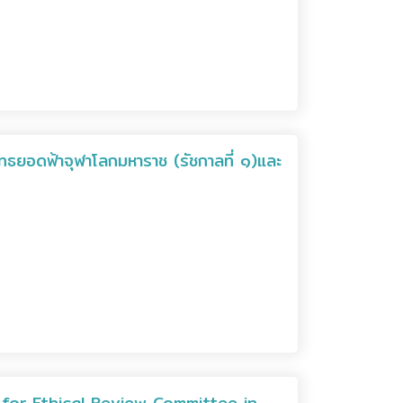
ทธยอดฟ้าจุฬาโลกมหาราช (รัชกาลที่ ๑)และ
um for Ethical Review Committee in