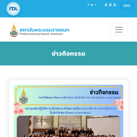
+
ก
-
A
A
A
ENG
ข่าวกิจกรรม