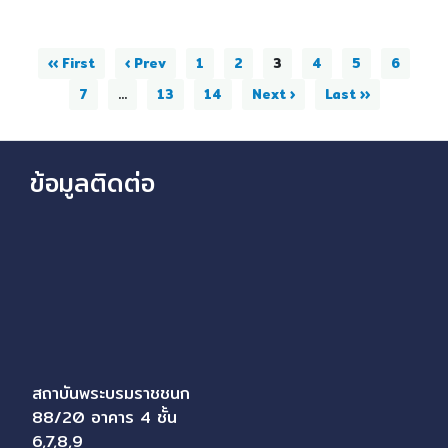
‹‹ First
‹ Prev
1
2
3
4
5
6
7
...
13
14
Next ›
Last ››
ข้อมูลติดต่อ
สถาบันพระบรมราชชนก
88/20 อาคาร 4 ชั้น
6,7,8,9