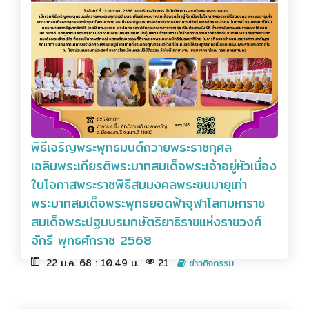
พิธีเจริญพระพุทธมนต์ถวายพระราชกุศล
เฉลิมพระเกียรติพระบาทสมเด็จพระเจ้าอยู่หัวเนื่อง
ในโอกาสพระราชพิธีสมมงคลพระชนมายุเท่า
พระบาทสมเด็จพระพุทธยอดฟ้าจุฬาโลกมหาราช
สมเด็จพระปฐมบรมกษัตริยาธิราชแห่งราชวงศ์
จักรี พุทธศักราช 2568
22 ม.ค. 68 : 10.49 น.
21
ข่าวกิจกรรม