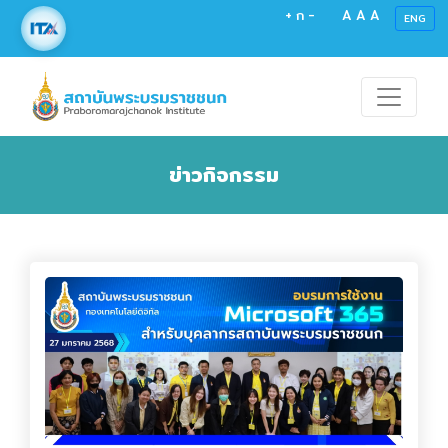
+
ก
-
A
A
A
ENG
ข่าวกิจกรรม