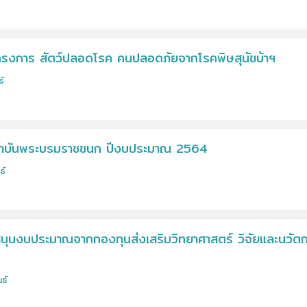
รงการ สัตว์ปลอดโรค คนปลอดภัยจากโรคพิษสุนัขบ้าฯ
ธ์
สถาบันพระบรมราชชนก ปีงบประมาณ 2564
ธ์
บสนุนงบประมาณจากกองทุนส่งเสริมวิทยาศาสตร์ วิจัยและนวัต
ธ์