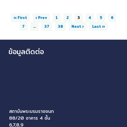
‹‹ First
‹ Prev
1
2
3
4
5
6
7
...
37
38
Next ›
Last ››
ข้อมูลติดต่อ
สถาบันพระบรมราชชนก
88/20 อาคาร 4 ชั้น
6,7,8,9